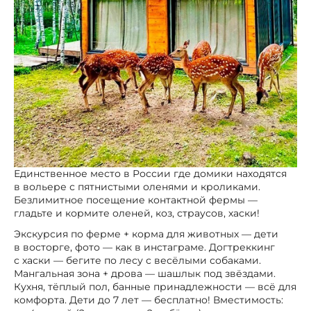
Единственное место в России где домики находятся
в вольере с пятнистыми оленями и кроликами.
Безлимитное посещение контактной фермы —
гладьте и кормите оленей, коз, страусов, хаски!
Экскурсия по ферме + корма для животных — дети
в восторге, фото — как в инстаграме. Догтреккинг
с хаски — бегите по лесу с весёлыми собаками.
Мангальная зона + дрова — шашлык под звёздами.
Кухня, тёплый пол, банные принадлежности — всё для
комфорта. Дети до 7 лет — бесплатно! Вместимость: